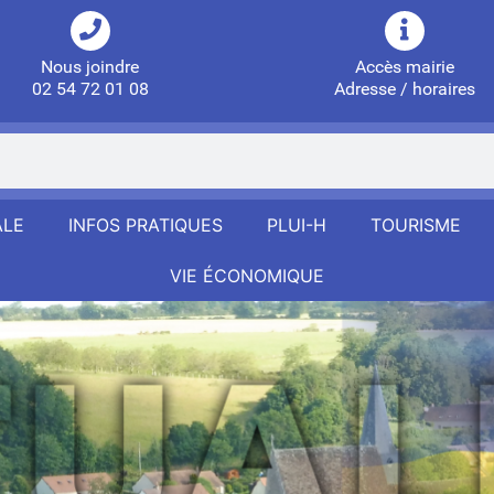
Nous joindre
Accès mairie
02 54 72 01 08
Adresse / horaires
ALE
INFOS PRATIQUES
PLUI-H
TOURISME
VIE ÉCONOMIQUE