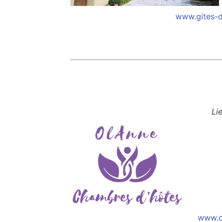
www.gites-d
Lie
www.o