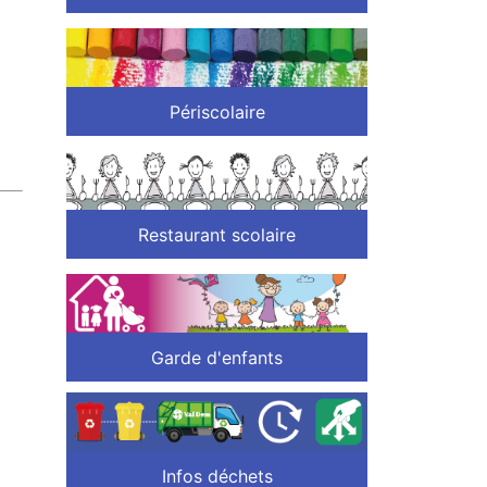
Périscolaire
Restaurant scolaire
Garde d'enfants
Infos déchets