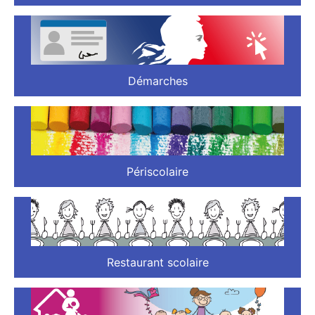
Démarches
Périscolaire
Restaurant scolaire