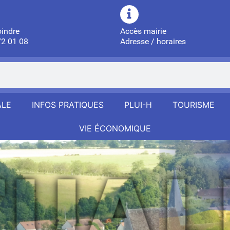
oindre
Accès mairie
72 01 08
Adresse / horaires
ALE
INFOS PRATIQUES
PLUI-H
TOURISME
VIE ÉCONOMIQUE