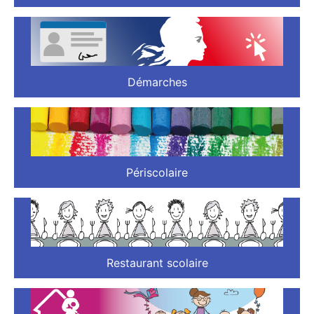
Démarches
Périscolaire
Restaurant scolaire