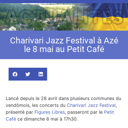
Charivari Jazz Festival à Azé
le 8 mai au Petit Café
Lancé depuis le 28 avril dans plusieurs communes du
vendômois, les concerts du
Charivari Jazz Festival
,
présenté par
Figures Libres
, passeront par le
Petit
Café
ce dimanche 8 mai à 17h30.