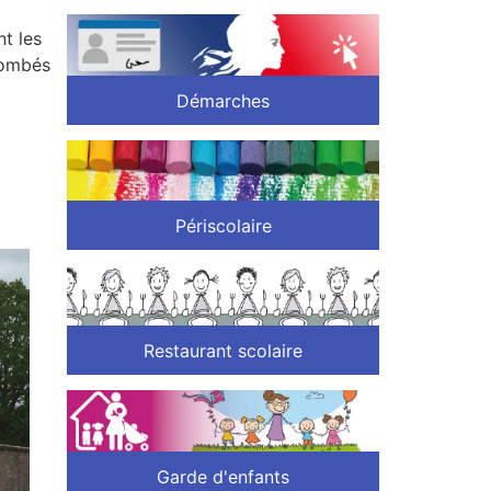
t les
 tombés
Démarches
Périscolaire
Restaurant scolaire
Garde d'enfants