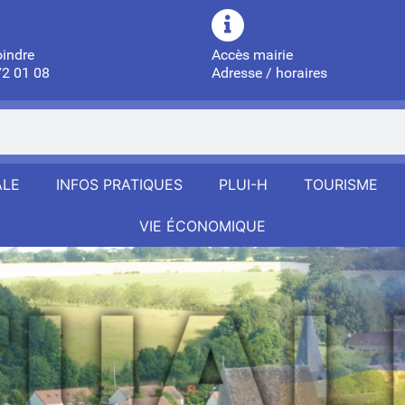
oindre
Accès mairie
72 01 08
Adresse / horaires
ALE
INFOS PRATIQUES
PLUI-H
TOURISME
VIE ÉCONOMIQUE