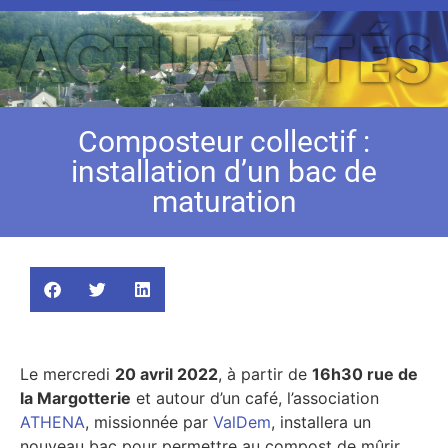
Composteur collectif :
installation d’un bac de
maturation
Le mercredi
20 avril 2022
, à partir de
16h30 rue de
la Margotterie
et autour d’un café, l’association
ATHENA
, missionnée par
ValDem
, installera un
nouveau bac pour permettre au compost de mûrir.