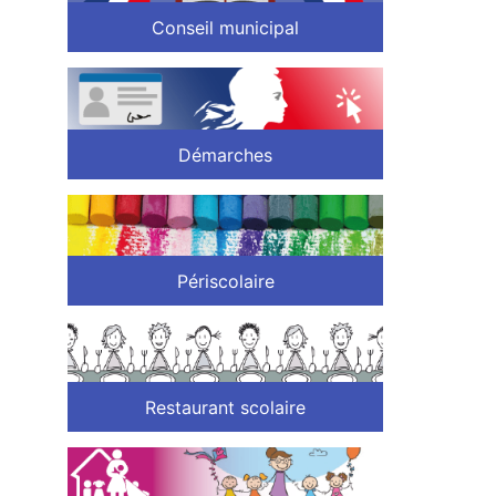
Conseil municipal
Démarches
Périscolaire
Restaurant scolaire