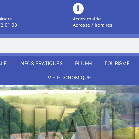
oindre
Accès mairie
72 01 08
Adresse / horaires
ALE
INFOS PRATIQUES
PLUI-H
TOURISME
VIE ÉCONOMIQUE