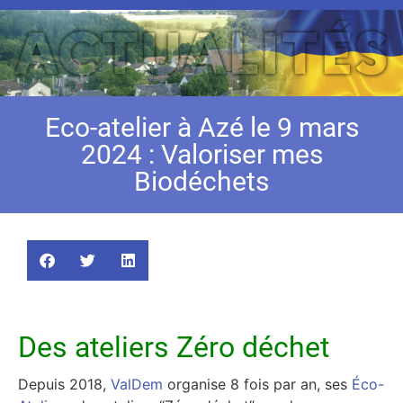
Eco-atelier à Azé le 9 mars
2024 : Valoriser mes
Biodéchets
Des ateliers Zéro déchet
Depuis 2018,
ValDem
organise 8 fois par an, ses
Éco-