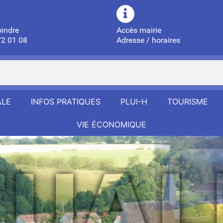
oindre
Accès mairie
72 01 08
Adresse / horaires
ALE
INFOS PRATIQUES
PLUI-H
TOURISME
VIE ÉCONOMIQUE