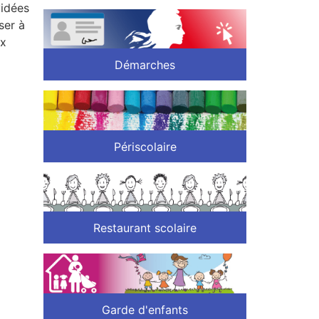
vidées
ser à
ux
Démarches
Périscolaire
Restaurant scolaire
Garde d'enfants