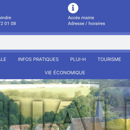
oindre
Accès mairie
72 01 08
Adresse / horaires
ALE
INFOS PRATIQUES
PLUI-H
TOURISME
VIE ÉCONOMIQUE