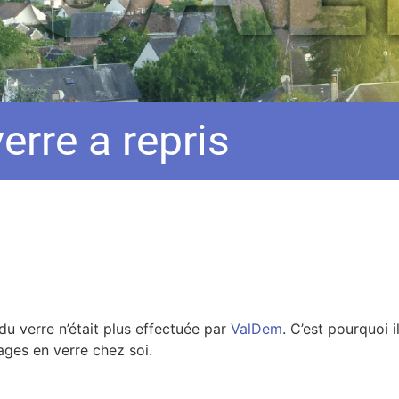
erre a repris
du verre n’était plus effectuée par
ValDem
. C’est pourquoi il
ges en verre chez soi.