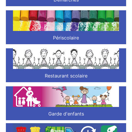
Périscolaire
Restaurant scolaire
Garde d'enfants