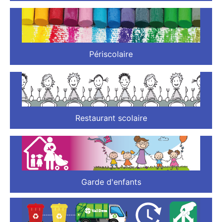
Périscolaire
Restaurant scolaire
Garde d'enfants