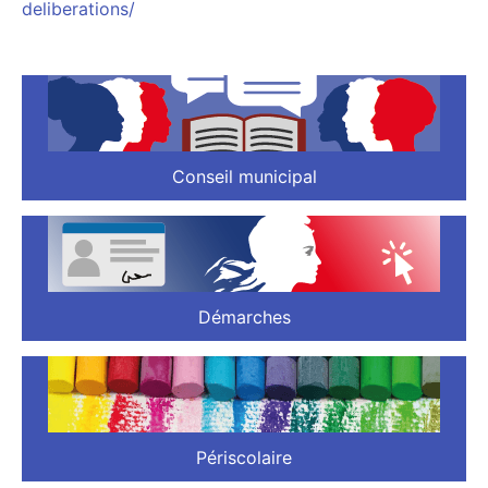
deliberations/
Conseil municipal
Démarches
Périscolaire