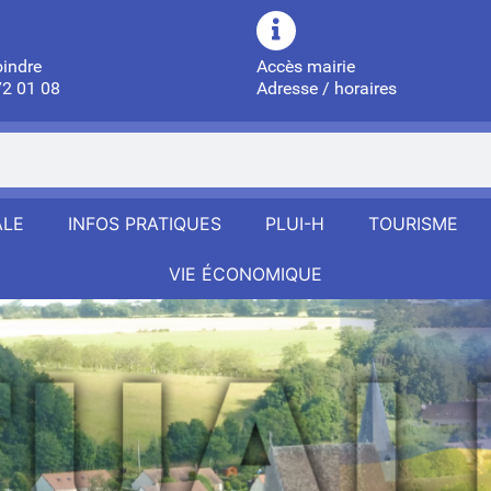
oindre
Accès mairie
72 01 08
Adresse / horaires
ALE
INFOS PRATIQUES
PLUI-H
TOURISME
VIE ÉCONOMIQUE