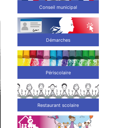
Conseil municipal
Démarches
Périscolaire
Restaurant scolaire