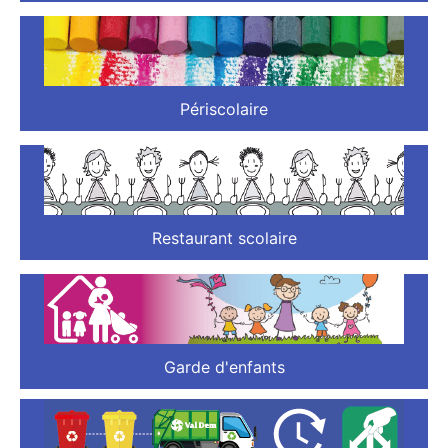
Périscolaire
Restaurant scolaire
Garde d'enfants