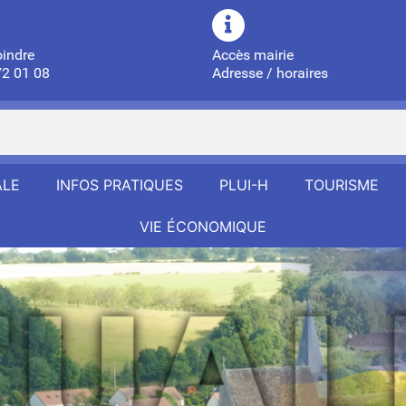
oindre
Accès mairie
72 01 08
Adresse / horaires
ALE
INFOS PRATIQUES
PLUI-H
TOURISME
VIE ÉCONOMIQUE