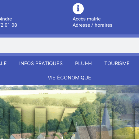
oindre
Accès mairie
72 01 08
Adresse / horaires
ALE
INFOS PRATIQUES
PLUI-H
TOURISME
VIE ÉCONOMIQUE