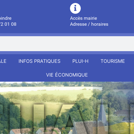
oindre
Accès mairie
72 01 08
Adresse / horaires
ALE
INFOS PRATIQUES
PLUI-H
TOURISME
VIE ÉCONOMIQUE