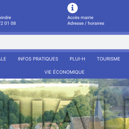
oindre
Accès mairie
72 01 08
Adresse / horaires
ALE
INFOS PRATIQUES
PLUI-H
TOURISME
VIE ÉCONOMIQUE