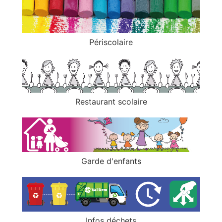
Périscolaire
Restaurant scolaire
Garde d'enfants
Infos déchets