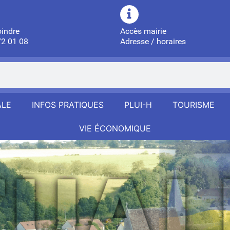
oindre
Accès mairie
72 01 08
Adresse / horaires
ALE
INFOS PRATIQUES
PLUI-H
TOURISME
VIE ÉCONOMIQUE