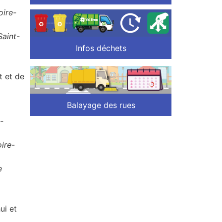
oire-
Saint-
Infos déchets
t et de
Balayage des rues
-
ire-
e
ui et