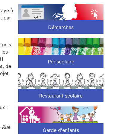
raye à
t par
Démarches
tuels.
 les
iH
Périscolaire
at, de
ojet
Restaurant scolaire
ux :
– Rue
Garde d'enfants