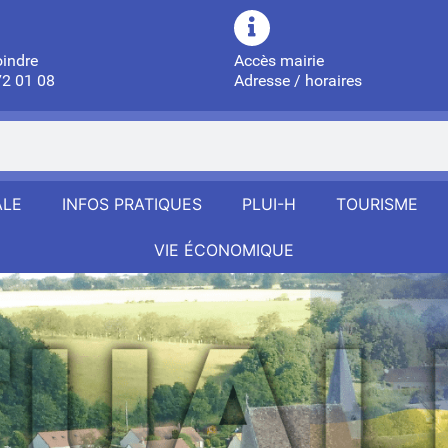
oindre
Accès mairie
72 01 08
Adresse / horaires
ALE
INFOS PRATIQUES
PLUI-H
TOURISME
VIE ÉCONOMIQUE