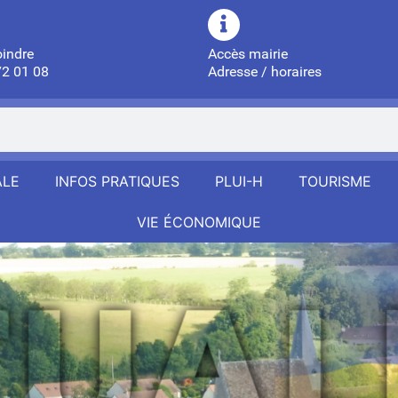
oindre
Accès mairie
72 01 08
Adresse / horaires
ALE
INFOS PRATIQUES
PLUI-H
TOURISME
VIE ÉCONOMIQUE