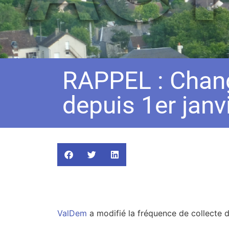
RAPPEL : Chang
depuis 1er janv
ValDem
a modifié la fréquence de collecte 