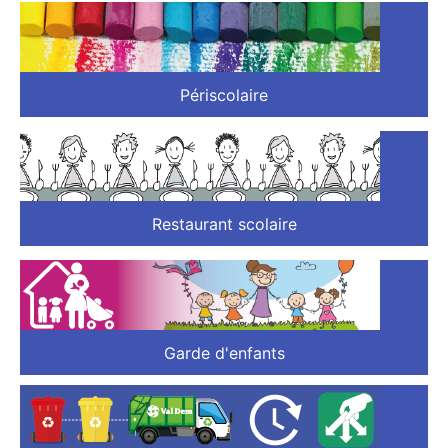
Périscolaire
Restaurant scolaire
Garde d'enfants