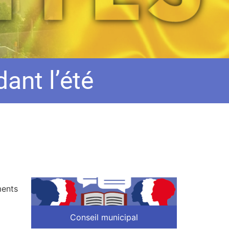
ant l’été
ments
Conseil municipal