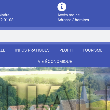
oindre
Accès mairie
72 01 08
Adresse / horaires
ALE
INFOS PRATIQUES
PLUI-H
TOURISME
VIE ÉCONOMIQUE