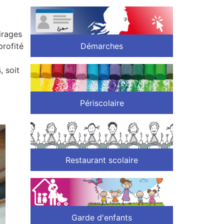
irages
Démarches
rofité
, soit
Périscolaire
Restaurant scolaire
Garde d'enfants