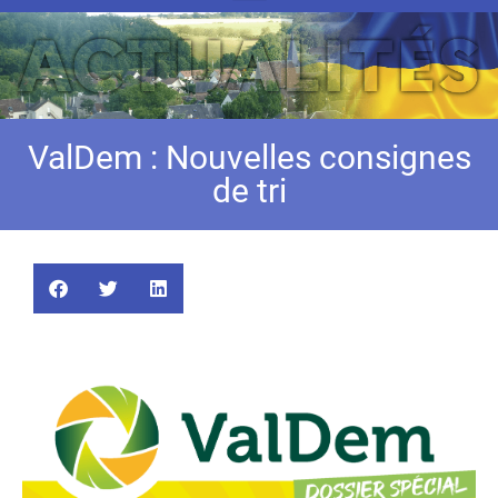
ValDem : Nouvelles consignes
de tri