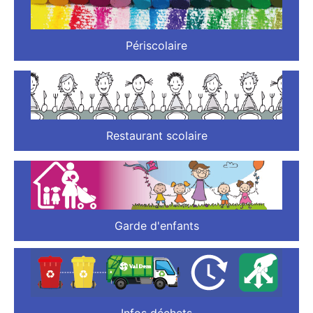
Périscolaire
Restaurant scolaire
Garde d'enfants