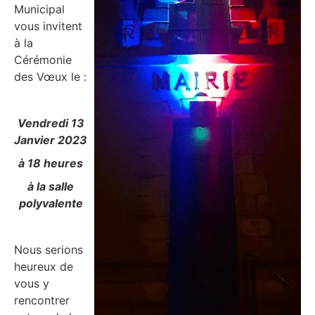
Municipal
vous invitent
à la
Cérémonie
des Vœux le :
Vendredi 13
Janvier 2023
à 18 heures
à la salle
polyvalente
Nous serions
heureux de
vous y
rencontrer