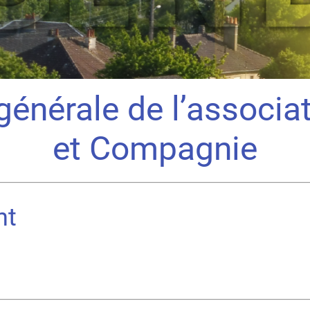
énérale de l’associa
et Compagnie
nt